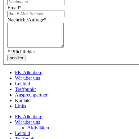
Email
*
Nachricht/Anfrage
*
* Pflichtfelder
FK-Altenberg
Wir über uns
Leitbild
Treffpunkt
Ansprechpartner
Kontakt
Links
FK-Altenberg
Wir über uns
Aktivitäten
Leitbild
Treffpunkt